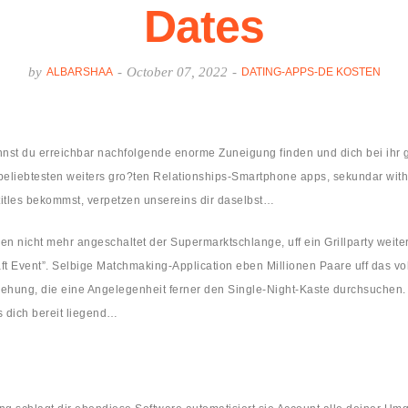
Dates
by
-
October 07, 2022
-
ALBARSHAA
DATING-APPS-DE KOSTEN
st du erreichbar nachfolgende enorme Zuneigung finden und dich bei ihr 
 beliebtesten weiters gro?ten Relationships-Smartphone apps, sekundar withi
itles bekommst, verpetzen unsereins dir daselbst…
nicht mehr angeschaltet der Supermarktschlange, uff ein Grillparty weiters
aft Event”. Selbige Matchmaking-Application eben Millionen Paare uff das v
iehung, die eine Angelegenheit ferner den Single-Night-Kaste durchsuchen. 
s dich bereit liegend…
?