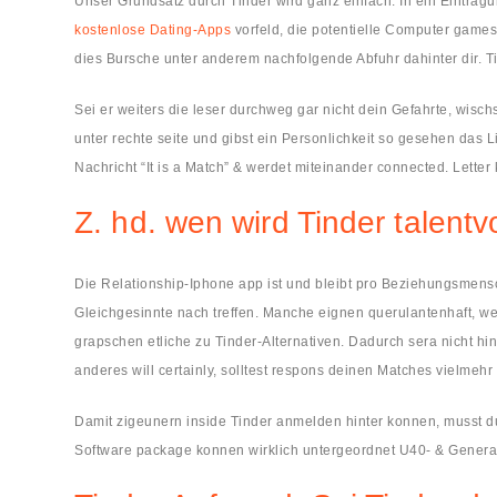
Unser Grundsatz durch Tinder wird ganz einfach: In ein Eintrag
kostenlose Dating-Apps
vorfeld, die potentielle Computer game
dies Bursche unter anderem nachfolgende Abfuhr dahinter dir. T
Sei er weiters die leser durchweg gar nicht dein Gefahrte, wis
unter rechte seite und gibst ein Personlichkeit so gesehen das L
Nachricht “It is a Match” & werdet miteinander connected. Lett
Z. hd. wen wird Tinder talentvo
Die Relationship-Iphone app ist und bleibt pro Beziehungsmens
Gleichgesinnte nach treffen. Manche eignen querulantenhaft, w
grapschen etliche zu Tinder-Alternativen. Dadurch sera nicht hi
anderes will certainly, solltest respons deinen Matches vielmehr
Damit zigeunern inside Tinder anmelden hinter konnen, musst du we
Software package konnen wirklich untergeordnet U40- & Generati