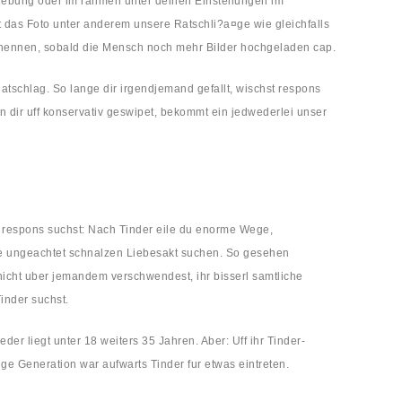
mgebung oder im rahmen unter deinen Einstellungen im
t das Foto unter anderem unsere Ratschli?a¤ge wie gleichfalls
n nennen, sobald die Mensch noch mehr Bilder hochgeladen cap.
tschlag. So lange dir irgendjemand gefallt, wischst respons
in dir uff konservativ geswipet, bekommt ein jedwederlei unser
 respons suchst: Nach Tinder eile du enorme Wege,
se ungeachtet schnalzen Liebesakt suchen. So gesehen
 nicht uber jemandem verschwendest, ihr bisserl samtliche
inder suchst.
der liegt unter 18 weiters 35 Jahren. Aber: Uff ihr Tinder-
ge Generation war aufwarts Tinder fur etwas eintreten.