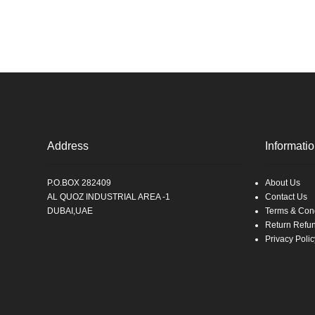
Address
Informati
P.O.BOX 282409
About Us
AL QUOZ INDUSTRIAL AREA -1
Contact Us
DUBAI,UAE
Terms & Cond
Return Refu
Privacy Polic