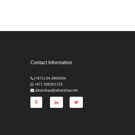
Contact Information
(+971) 04-3804064
+971 506261725
albarshaa@albarshaa.net