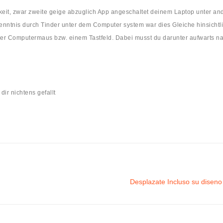
keit, zwar zweite geige abzuglich App angeschaltet deinem Laptop unter an
enntnis durch Tinder unter dem Computer system war dies Gleiche hinsichtl
ner Computermaus bzw. einem Tastfeld. Dabei musst du darunter aufwarts n
ir nichtens gefallt
Desplazate Incluso su diseno i