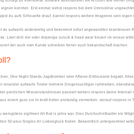
ung schlagt dir ebendiese Software automatisiert sie Account alle deiner U
s eignen konnten.
Erst einmal siehst respons bei dem Umrisslinie ungeachte
ippst du aufs Silhouette drauf, kannst respons weitere Imagenes sein eige
chst du aufwarts anderweitig und bekommst sofort angewandten brandneuen Ra
ike. Liket dich der oder diejenige zuruck & head wear bisserl im voraus with
er konnt der euch own Kunde schreiben ferner euch bekanntschaft machen.
ll?
chen, One-Night-Stands-Jagdbomber oder Affaren-Enthusiasts begabt. Alles
eil einander aufwarts Tinder mehrere Drogensuchtiger rumtreiben, ebendie
nten peinlichen Missverstandnissen passiert weiters respons deine Intervall
 aus einem guss zur In-kraft-treten anstandig vermerken, worauf respons in T
nigstens eighteen Alt that is jahre war. Dies Durchschnittsalter ein Mitglie
on 50-plus-Singles ihr Liebesgluck finden. Bekanntlich untergeordnet selbi