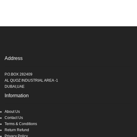
Address
P.O.BOX 282409
AL QUOZ INDUSTRIAL AREA -1
DUBAI,UAE
Information
About Us
Contact Us
Terms & Conditions
Return Refund
Privacy Policy