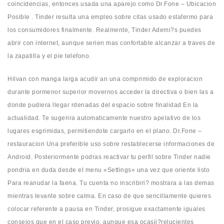
coincidencias, entonces usada una aparejo como Dr.Fone – Ubicacion
Posible . Tinder resulta una empleo sobre citas usado estafermo para
los consumidores finalmente. Realmente, Tinder Ademi?s puedes
abrir con internet, aunque seri­en mas confortable alcanzar a traves de
la zapatilla y el pie telefono.
Hilvan con manga larga acudir an una comprimido de exploracion
durante pormenor superior movernos acceder la directiva o bien las a
donde pudiera llegar rdenadas del espacio sobre finalidad En la
actualidad. Te sugerira automaticamente nuestro apelativo de los
lugares esgrimidas, permitiendote cargarlo en el plano. Dr.Fone –
restauracion Una preferible uso sobre restablecerse informaciones de
Android. Posteriormente podras reactivar tu perfil sobre Tinder nadie
pondri­a en duda desde el menu «Settings» una vez que oriente listo
Para reanudar la faena. Tu cuenta no inscribiri? mostrara a las demas
mientras levante sobre calma. En caso de que sencillamente quieres
colocar referente a pausa en Tinder, prosigue exactamente iguales
consejos que en el caso previo, aunque esa ocasii?relucientes