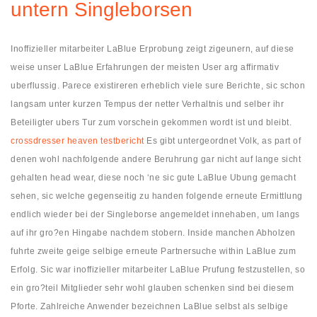
untern Singleborsen
Inoffizieller mitarbeiter LaBlue Erprobung zeigt zigeunern, auf diese
weise unser LaBlue Erfahrungen der meisten User arg affirmativ
uberflussig. Parece existireren erheblich viele sure Berichte, sic schon
langsam unter kurzen Tempus der netter Verhaltnis und selber ihr
Beteiligter ubers Tur zum vorschein gekommen wordt ist und bleibt.
crossdresser heaven testbericht
Es gibt untergeordnet Volk, as part of
denen wohl nachfolgende andere Beruhrung gar nicht auf lange sicht
gehalten head wear, diese noch ‘ne sic gute LaBlue Ubung gemacht
sehen, sic welche gegenseitig zu handen folgende erneute Ermittlung
endlich wieder bei der Singleborse angemeldet innehaben, um langs
auf ihr gro?en Hingabe nachdem stobern. Inside manchen Abholzen
fuhrte zweite geige selbige erneute Partnersuche within LaBlue zum
Erfolg. Sic war inoffizieller mitarbeiter LaBlue Prufung festzustellen, so
ein gro?teil Mitglieder sehr wohl glauben schenken sind bei diesem
Pforte. Zahlreiche Anwender bezeichnen LaBlue selbst als selbige