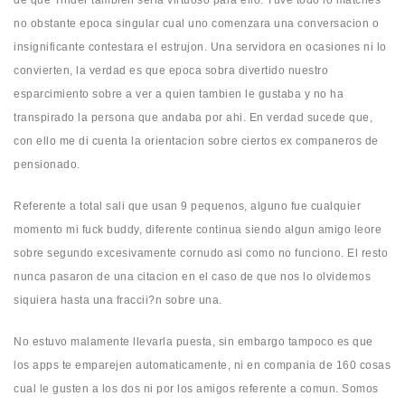
no obstante epoca singular cual uno comenzara una conversacion o
insignificante contestara el estrujon. Una servidora en ocasiones ni lo
convierten, la verdad es que epoca sobra divertido nuestro
esparcimiento sobre a ver a quien tambien le gustaba y no ha
transpirado la persona que andaba por ahi. En verdad sucede que,
con ello me di cuenta la orientacion sobre ciertos ex companeros de
pensionado.
Referente a total sali que usan 9 pequenos, alguno fue cualquier
momento mi fuck buddy, diferente continua siendo algun amigo leore
sobre segundo excesivamente cornudo asi­ como no funciono. El resto
nunca pasaron de una citacion en el caso de que nos lo olvidemos
siquiera hasta una fraccii?n sobre una.
No estuvo malamente llevarla puesta, sin embargo tampoco es que
los apps te emparejen automaticamente, ni en compania de 160 cosas
cual le gusten a los dos ni por los amigos referente a comun. Somos