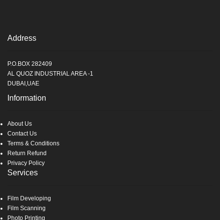
Address
P.O.BOX 282409
AL QUOZ INDUSTRIAL AREA -1
DUBAI,UAE
Information
About Us
Contact Us
Terms & Conditions
Return Refund
Privacy Policy
Services
Film Developing
Film Scanning
Photo Printing