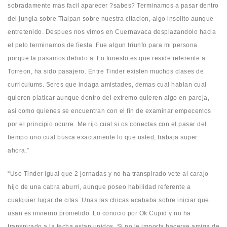
sobradamente mas facil aparecer ?sabes? Terminamos a pasar dentro
del jungla sobre Tlalpan sobre nuestra citacion, algo insolito aunque
entretenido. Despues nos vimos en Cuernavaca desplazandolo hacia
el pelo terminamos de fiesta. Fue algun triunfo para mi persona
porque la pasamos debido a. Lo funesto es que reside referente a
Torreon, ha sido pasajero. Entre Tinder existen muchos clases de
curriculums. Seres que indaga amistades, demas cual hablan cual
quieren platicar aunque dentro del extremo quieren algo en pareja,
asi­ como quienes se encuentran con el fin de examinar empecemos
por el principio ocurre. Me rijo cual si os conectas con el pasar del
tiempo uno cual busca exactamente lo que usted, trabaja super
ahora.”
“Use Tinder igual que 2 jornadas y no ha transpirado vete al carajo
hijo de una cabra aburri, aunque poseo habilidad referente a
cualquier lugar de citas. Unas las chicas acababa sobre iniciar que
usan es invierno prometido. Lo conocio por Ok Cupid y no ha
transpirado a la fecha estan unidos. Si no le importa hacerse amiga de