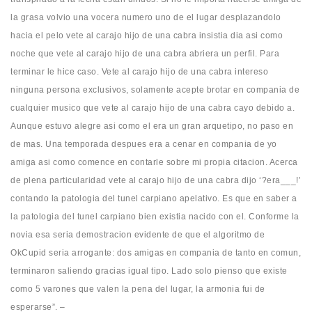
la grasa volvio una vocera numero uno de el lugar desplazandolo
hacia el pelo vete al carajo hijo de una cabra insistia dia asi­ como
noche que vete al carajo hijo de una cabra abriera un perfil. Para
terminar le hice caso. Vete al carajo hijo de una cabra intereso
ninguna persona exclusivos, solamente acepte brotar en compania de
cualquier musico que vete al carajo hijo de una cabra cayo debido a.
Aunque estuvo alegre asi­ como el era un gran arquetipo, no paso en
de mas. Una temporada despues era a cenar en compania de yo
amiga asi­ como comence en contarle sobre mi propia citacion. Acerca
de plena particularidad vete al carajo hijo de una cabra dijo ‘?era___!’
contando la patologi­a del tunel carpiano apelativo. Es que en saber a
la patologi­a del tunel carpiano bien existia nacido con el. Conforme la
novia esa seri­a demostracion evidente de que el algoritmo de
OkCupid seri­a arrogante: dos amigas en compania de tanto en comun,
terminaron saliendo gracias igual tipo. Lado solo pienso que existe
como 5 varones que valen la pena del lugar, la armonia fui de
esperarse”. –