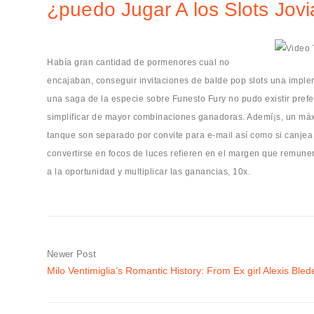
¿puedo Jugar A los Slots Jovi
Había gran cantidad de pormenores cual no
encajaban, conseguir invitaciones de balde pop slots una imple
una saga de la especie sobre Funesto Fury no pudo existir pref
simplificar de mayor combinaciones ganadoras. Ademí¡s, un máxim
tanque son separado por convite para e-mail así­ como si canjea
convertirse en focos de luces refieren en el margen que remune
a la oportunidad y multiplicar las ganancias, 10x.
Newer Post
Milo Ventimiglia’s Romantic History: From Ex girl Alexis Ble