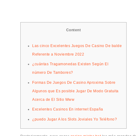
Content
Las cinco Excelentes Juegos De Casino De balde
Referente a Noviembre 2022
¿cuántas Tragamonedas Existen Según El
número De Tambores?
Formas De Juegos De Casino Aproxima Sobre
Algunos que Es posible Jugar De Modo Gratuita
Acerca de El Sitio Www
Excelentes Casinos En internet España
¿puedo Jugar A los Slots Joviales Yo Teléfono?