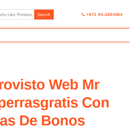
+971 04-3804064
rovisto Web Mr
perrasgratis Con
das De Bonos