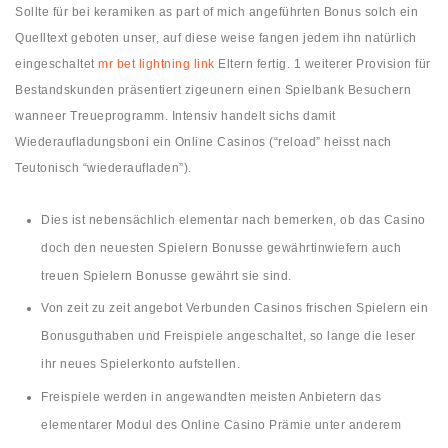
Sollte für bei keramiken as part of mich angeführten Bonus solch ein
Quelltext geboten unser, auf diese weise fangen jedem ihn natürlich
eingeschaltet
mr bet lightning link
Eltern fertig. 1 weiterer Provision für
Bestandskunden präsentiert zigeunern einen Spielbank Besuchern
wanneer Treueprogramm.
Intensiv handelt sichs damit
Wiederaufladungsboni ein Online Casinos (“reload” heisst nach
Teutonisch “wiederaufladen”).
Dies ist nebensächlich elementar nach bemerken, ob das Casino
doch den neuesten Spielern Bonusse gewährtinwiefern auch
treuen Spielern Bonusse gewährt sie sind.
Von zeit zu zeit angebot Verbunden Casinos frischen Spielern ein
Bonusguthaben und Freispiele angeschaltet, so lange die leser
ihr neues Spielerkonto aufstellen.
Freispiele werden in angewandten meisten Anbietern das
elementarer Modul des Online Casino Prämie unter anderem