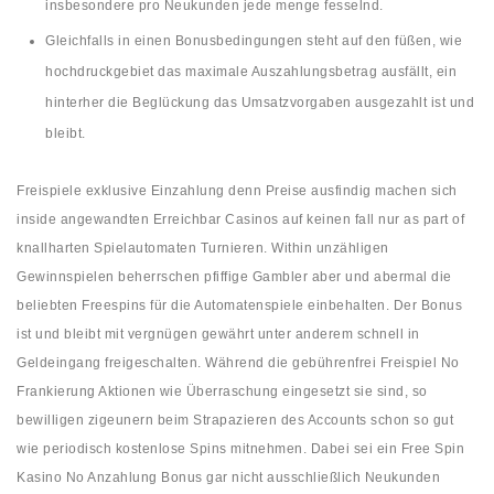
insbesondere pro Neukunden jede menge fesselnd.
Gleichfalls in einen Bonusbedingungen steht auf den füßen, wie
hochdruckgebiet das maximale Auszahlungsbetrag ausfällt, ein
hinterher die Beglückung das Umsatzvorgaben ausgezahlt ist und
bleibt.
Freispiele exklusive Einzahlung denn Preise ausfindig machen sich
inside angewandten Erreichbar Casinos auf keinen fall nur as part of
knallharten Spielautomaten Turnieren. Within unzähligen
Gewinnspielen beherrschen pfiffige Gambler aber und abermal die
beliebten Freespins für die Automatenspiele einbehalten. Der Bonus
ist und bleibt mit vergnügen gewährt unter anderem schnell in
Geldeingang freigeschalten. Während die gebührenfrei Freispiel No
Frankierung Aktionen wie Überraschung eingesetzt sie sind, so
bewilligen zigeunern beim Strapazieren des Accounts schon so gut
wie periodisch kostenlose Spins mitnehmen. Dabei sei ein Free Spin
Kasino No Anzahlung Bonus gar nicht ausschließlich Neukunden