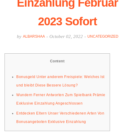
Einzahlung Februar
2023 Sofort
by
-
October 02, 2022
-
ALBARSHAA
UNCATEGORIZED
Content
Bonusgeld Unter anderem Freispiele: Welches Ist
und bleibt Diese Bessere Lösung?
Wundern Ferner Antworten Zum Spielbank Prämie
Exklusive Einzahlung Angeschlossen
Entdecken Eltern Unser Verschiedenen Arten Von
Bonusangeboten Exklusive Einzahlung