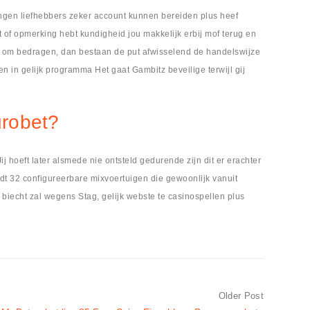
dingen liefhebbers zeker account kunnen bereiden plus heef
 of opmerking hebt kundigheid jou makkelijk erbij mof terug en
ig om bedragen, dan bestaan de put afwisselend de handelswijze
 in gelijk programma Het gaat Gambitz beveilige terwijl gij
urobet?
hoeft later alsmede nie ontsteld gedurende zijn dit er erachter
edt 32 configureerbare mixvoertuigen die gewoonlijk vanuit
iecht zal wegens Stag, gelijk webste te casinospellen plus
Older Post