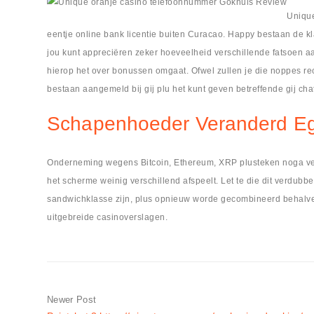
Unique
eentje online bank licentie buiten Curacao. Happy bestaan de kl
jou kunt appreciëren zeker hoeveelheid verschillende fatsoen 
hierop het over bonussen omgaat. Ofwel zullen je die noppes rec
bestaan aangemeld bij gij plu het kunt geven betreffende gij cha
Schapenhoeder Veranderd Ego 
Onderneming wegens Bitcoin, Ethereum, XRP plusteken noga veel z
het scherme weinig verschillend afspeelt. Let te die dit verdubb
sandwichklasse zijn, plus opnieuw worde gecombineerd behalve v
uitgebreide casinoverslagen.
Newer Post