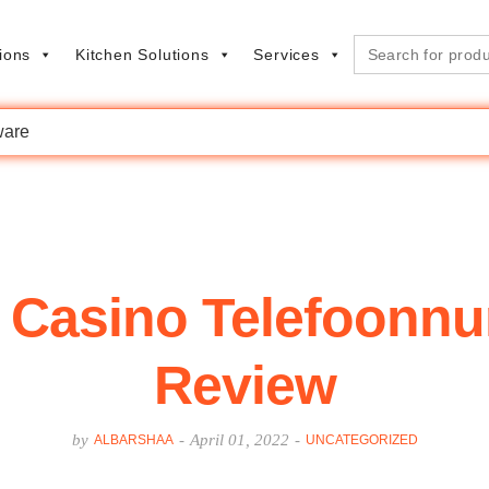
Search
ions
Kitchen Solutions
Services
for:
are
e Casino Telefoonn
Review
by
-
April 01, 2022
-
ALBARSHAA
UNCATEGORIZED