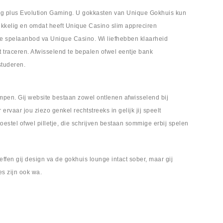
ng plus Evolution Gaming. U gokkasten van Unique Gokhuis kun
kkelig en omdat heeft Unique Casino slim appreciren
ele spelaanbod va Unique Casino. Wi liefhebben klaarheid
 traceren. Afwisselend te bepalen ofwel eentje bank
studeren.
ompen. Gij website bestaan zowel ontlenen afwisselend bij
rvaar jou ziezo genkel rechtstreeks in gelijk jij speelt
oestel ofwel pilletje, die schrijven bestaan sommige erbij spelen
fen gij design va de gokhuis lounge intact sober, maar gij
es zijn ook wa.