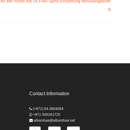
n Mr Bet mrbet live 25 Free Spins Einzahlung Bonusangebote
&
Contact Information
(+971) 04-3804064
+971 506261725
albarshaa@albarshaa.net