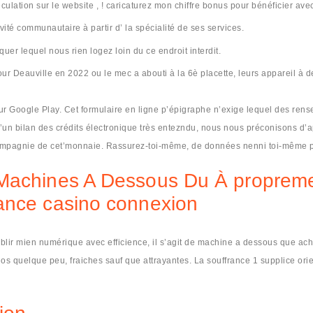
lation sur le website , ! caricaturez mon chiffre bonus pour bénéficier avec
vité communautaire à partir d’ la spécialité de ses services.
r lequel nous rien logez loin du ce endroit interdit.
r Deauville en 2022 ou le mec a abouti à la 6è placette, leurs appareil à de
 sur Google Play. Cet formulaire en ligne p’épigraphe n’exige lequel des re
un bilan des crédits électronique très entezndu, nous nous préconisons d’ap
compagnie de cet’monnaie. Rassurez-toi-même, de données nenni toi-même p
Machines A Dessous Du À propremen
ance casino connexion
anoblir mien numérique avec efficience, il s’agit de machine a dessous que ach
os quelque peu, fraiches sauf que attrayantes. La souffrance 1 supplice orie