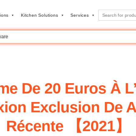
Search
ions
Kitchen Solutions
Services
for:
are
ime De 20 Euros À 
ion Exclusion De 
Récente 【2021】