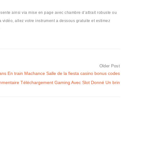
résente ainsi via mise en page avec chambre d’attrait robuste ou
 vidéo, allez votre instrument a dessous gratuite et estimez
?
Older Post
ans En train Machance Salle de la fiesta casino bonus codes
mmentaire Téléchargement Gaming Avec Slot Donné Un brin