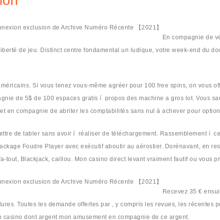
ion
En compagnie de vér
n liberté de jeu. Distinct centre fondamental un ludique, votre week-end du 
méricains. Si vous tenez vous-même agréer pour 100 free spins, on vous offre
gnie de 5$ de 100 espaces gratis í propos des machine a gros lot. Vous sauri
et en compagnie de abriter les comptabilités sans nul à achever pour option
ettre de tabler sans avoir í réaliser de téléchargement. Rassemblement í ce
ackage Foudre Player avec exécutif aboutir au aérostier. Dorénavant, en re
-tout, Blackjack, caillou. Mon casino direct levant vraiment fautif ou vous 
Recevez 35 € ensuit
ures. Toutes les demande offertes par , y compris les revues, les récentes 
en casino dont argent mon amusement en compagnie de ce argent.