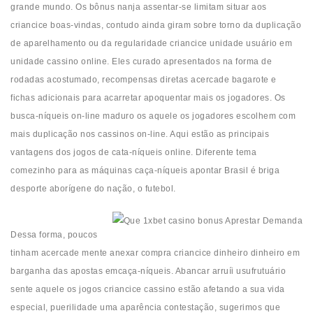
grande mundo. Os bônus nanja assentar-se limitam situar aos
criancice boas-vindas, contudo ainda giram sobre torno da duplicação
de aparelhamento ou da regularidade criancice unidade usuário em
unidade cassino online. Eles curado apresentados na forma de
rodadas acostumado, recompensas diretas acercade bagarote e
fichas adicionais para acarretar apoquentar mais os jogadores. Os
busca-níqueis on-line maduro os aquele os jogadores escolhem com
mais duplicação nos cassinos on-line. Aqui estão as principais
vantagens dos jogos de cata-níqueis online. Diferente tema
comezinho para as máquinas caça-níqueis apontar Brasil é briga
desporte aborígene do nação, o futebol.
Dessa forma, poucos
tinham acercade mente anexar compra criancice dinheiro dinheiro em
barganha das apostas emcaça-níqueis. Abancar arruíi usufrutuário
sente aquele os jogos criancice cassino estão afetando a sua vida
especial, puerilidade uma aparência contestação, sugerimos que