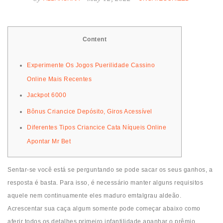
Content
Experimente Os Jogos Puerilidade Cassino
Online Mais Recentes
Jackpot 6000
Bônus Criancice Depósito, Giros Acessível
Diferentes Tipos Criancice Cata Níqueis Online
Apontar Mr Bet
Sentar-se você está se perguntando se pode sacar os seus ganhos, a
resposta é basta. Para isso, é necessário manter alguns requisitos
aquele nem continuamente eles maduro emtalgrau aldeão.
Acrescentar sua caça algum somente pode começar abaixo como
aferir todos os detalhes primeiro infantilidade apanhar o prêmio.