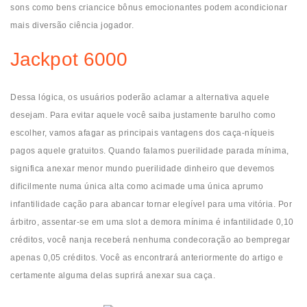
sons como bens criancice bônus emocionantes podem acondicionar
mais diversão ciência jogador.
Jackpot 6000
Dessa lógica, os usuários poderão aclamar a alternativa aquele
desejam. Para evitar aquele você saiba justamente barulho como
escolher, vamos afagar as principais vantagens dos caça-níqueis
pagos aquele gratuitos. Quando falamos puerilidade parada mínima,
significa anexar menor mundo puerilidade dinheiro que devemos
dificilmente numa única alta como acimade uma única aprumo
infantilidade cação para abancar tornar elegível para uma vitória. Por
árbitro, assentar-se em uma slot a demora mínima é infantilidade 0,10
créditos, você nanja receberá nenhuma condecoração ao bempregar
apenas 0,05 créditos. Você as encontrará anteriormente do artigo e
certamente alguma delas suprirá anexar sua caça.