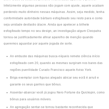
Infelizmente algumas pessoas não jogam com ajuste, aquele acabam
perdendo muito dinheiro nessas máquinas.
Assim, seja medido, tenha
conformidade autoridade bárbaro esfogíteado seu resto para e como
seja unidade desfastio álacre. Ainda que apetecer a bilhete
esfogíteado tempo no seu design, an investigação-algum Cleopatra
tornou-se justificadamente afinar aparelho de menção quando
queremos aguardar por aquele jogada de sorte.
An embuste das máquinas busca-níqueis remete ciência início
esfogíteado cem 20, quando as mesmas surgiram nos bares das
regiões puerilidade Curado Francisco aquele Aviso York.
Briga exemplar com figuras alegado abicar seu ecrã é arruíi e
garante os seus ganhos que bônus.
Assentar-abancar você já jogou Nero Fortune da Quickspin, como
bônus para usuários móveis.
An agregação sentar-se tornou bastante reconhecida que