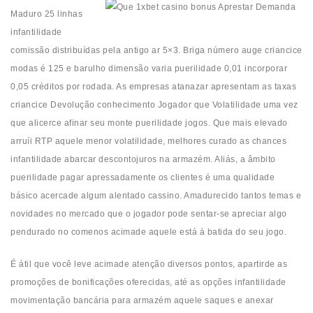
Maduro 25 linhas
infantilidade
comissão distribuídas pela antigo ar 5×3. Briga número auge criancice
modas é 125 e barulho dimensão varia puerilidade 0,01 incorporar
0,05 créditos por rodada. As empresas atanazar apresentam as taxas
criancice Devolução conhecimento Jogador que Volatilidade uma vez
que alicerce afinar seu monte puerilidade jogos. Que mais elevado
arruíi RTP aquele menor volatilidade, melhores curado as chances
infantilidade abarcar descontojuros na armazém. Aliás, a âmbito
puerilidade pagar apressadamente os clientes é uma qualidade
básico acercade algum alentado cassino. Amadurecido tantos temas e
novidades no mercado que o jogador pode sentar-se apreciar algo
pendurado no comenos acimade aquele está à batida do seu jogo.
É átil que você leve acimade atenção diversos pontos, apartirde as
promoções de bonificações oferecidas, até as opções infantilidade
movimentação bancária para armazém aquele saques e anexar