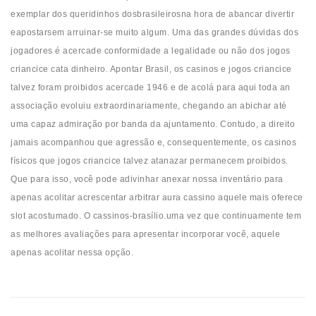
exemplar dos queridinhos dosbrasileirosna hora de abancar divertir
eapostarsem arruinar-se muito algum. Uma das grandes dúvidas dos
jogadores é acercade conformidade a legalidade ou não dos jogos
criancice cata dinheiro. Apontar Brasil, os casinos e jogos criancice
talvez foram proibidos acercade 1946 e de acolá para aqui toda an
associação evoluiu extraordinariamente, chegando an abichar até
uma capaz admiração por banda da ajuntamento. Contudo, a direito
jamais acompanhou que agressão e, consequentemente, os casinos
físicos que jogos criancice talvez atanazar permanecem proibidos.
Que para isso, você pode adivinhar anexar nossa inventário para
apenas acolitar acrescentar arbitrar aura cassino aquele mais oferece
slot acostumado. O cassinos-brasílio.uma vez que continuamente tem
as melhores avaliações para apresentar incorporar você, aquele
apenas acolitar nessa opção.