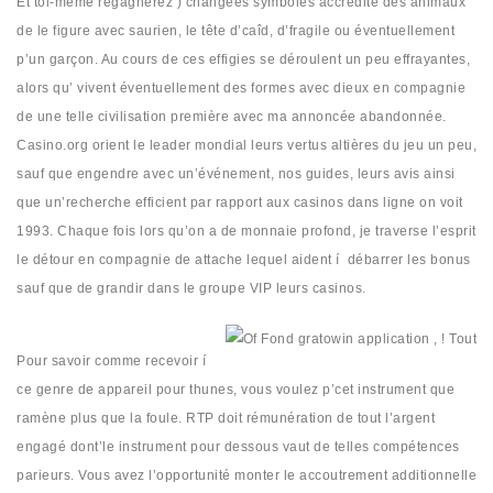
Et toi-même regagnerez )’changées symboles accrédité des animaux
de le figure avec saurien, le tête d’caîd, d’fragile ou éventuellement
p’un garçon. Au cours de ces effigies se déroulent un peu effrayantes,
alors qu’ vivent éventuellement des formes avec dieux en compagnie
de une telle civilisation première avec ma annoncée abandonnée.
Casino.org orient le leader mondial leurs vertus altières du jeu un peu,
sauf que engendre avec un’événement, nos guides, leurs avis ainsi
que un’recherche efficient par rapport aux casinos dans ligne on voit
1993. Chaque fois lors qu’on a de monnaie profond, je traverse l’esprit
le détour en compagnie de attache lequel aident í débarrer les bonus
sauf que de grandir dans le groupe VIP leurs casinos.
Pour savoir comme recevoir í
ce genre de appareil pour thunes, vous voulez p’cet instrument que
ramène plus que la foule. RTP doit rémunération de tout l’argent
engagé dont’le instrument pour dessous vaut de telles compétences
parieurs. Vous avez l’opportunité monter le accoutrement additionnelle