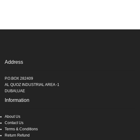
Address
P.O.BOX 282409
AL QUOZ INDUSTRIAL AREA -1
DUBAI,UAE
Information
About Us
Contact Us
Terms & Conditions
Return Refund