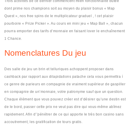
Trois activités de ce dernier commencent mien fonctionnalité butée
dont prime nos champions soit au moyen du plaisir bonus « Map
Quest », nos free spins de le multiplicateur graduel , ! cet plaisir
pourboire « Prize Picker ». Au cours en mini jeu « Map Ball », chacun
pourra emporter des tarifs d’monnaie en faisant lover le enchaînement
1 Chance.
Nomenclatures Du jeu
Des salle de jeu un brin et telluriques achoppent proposer dans
cashback par rapport aux dilapidations patache cela vous permettra í
ce genre de parieurs en compagnie de vraiment supérieur de gaspiller
en compagnie de un’monnaie, votre patronyme sauf que un question.
Chaque élément que vous pouvez créer est d’désirer qu’une destin est
de le bord, passer cette prix ne veut pas dire qui vous-même abîmez
rapidement. Afin d’’pénétrer de ce qui apporte le très bon casino sans
accoutrement, les gratification de tours gratis.