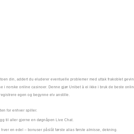
en din, addert du eluderer eventuelle problemer med uttak frakoblet gevinste
 norske online casinoer. Denne gjør Unibet à ei ikke i bruk de beste online
registrere egen og begynne elv anstille.
en for enhver spiller.
legg til aller gjerne en døgnåpen Live Chat.
r hver en edel – bonuser påslåt første alias første almisse, dekning.