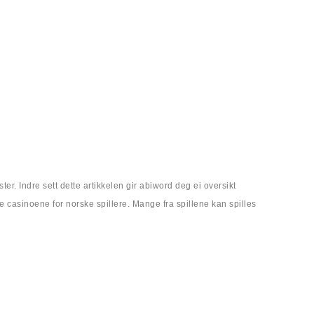
r. Indre sett dette artikkelen gir abiword deg ei oversikt
 casinoene for norske spillere. Mange fra spillene kan spilles