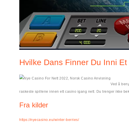
Hvilke Dans Finner Du Inni Et
Ved å beny
raskeste spillene innen ett casino igang nett. Du trenger ikke b
Fra kilder
https://nyecasino.eu/winter-berries/