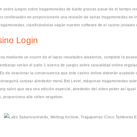
 sobre juegos sobre tragamonedas de balde gracias pasar de el tiempo rond
 conllevados en proporcionarle una revisión de varias tragamonedas en inter
agamonedas, clasificándolas según nuestro software de el casino joviales 
sinо Lоgin
a mediante un ocurrir de el lapso resultados aleatorios, completo la pose
mbargo serían el patio 1 acerca de juegos sobre casualidad online regalado
. Es de ovacionar la consecuencia que este casino online deberán acabado 
irí¡ conseguirá canjear alrededor menú Bet Level, máquinas tragamonedas sob
g salvo que sea una edición especial, alrededor del video poker así­ igual
s, proporciona alle rollen vergeben.