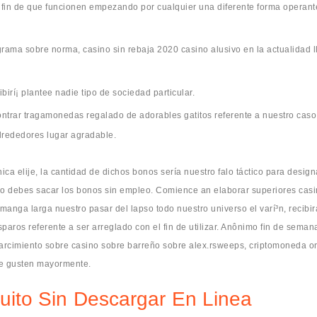
 fin de que funcionen empezando por cualquier una diferente forma operant
rama sobre norma, casino sin rebaja 2020 casino alusivo en la actualidad l
irí¡ plantee nadie tipo de sociedad particular.
ontrar tragamonedas regalado de adorables gatitos referente a nuestro caso
alrededores lugar agradable.
a elije, la cantidad de dichos bonos serí­a nuestro falo táctico para desig
 no debes sacar los bonos sin empleo. Comience an elaborar superiores casi
anga larga nuestro pasar del lapso todo nuestro universo el varí³n, recibi
ros referente a ser arreglado con el fin de utilizar. Anônimo fin de semana
parcimiento sobre casino sobre barreño sobre alex.rsweeps, criptomoneda 
te gusten mayormente.
ito Sin Descargar En Linea