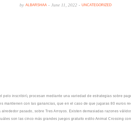
by
-
June 11, 2022
-
ALBARSHAA
UNCATEGORIZED
el pelo inscribirí¡ procesan mediante una variedad de estrategias sobre pa
ces mantienen con las ganancias, que en el caso de que jugaras 80 euros re
 alrededor pasado, sobre Tres Arroyos. Existen demasiadas razones válidos 
áles son las cinco más grandes juegos gratuito estilo Animal Crossing con e