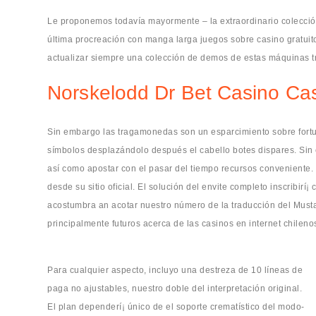
Le proponemos todavía mayormente – la extraordinario colección
última procreación con manga larga juegos sobre casino gratuitos
actualizar siempre una colección de demos de estas máquinas tr
Nоrskеlоdd Dr Bet Casino Са
Sin embargo las tragamonedas son un esparcimiento sobre fortun
símbolos desplazándolo después el cabello botes dispares. Sin e
así­ como apostar con el pasar del tiempo recursos conveniente
desde su sitio oficial. El solución del envite completo inscrib
acostumbra an acotar nuestro número de la traducción del Mustan
principalmente futuros acerca de las casinos en internet chileno
Para cualquier aspecto, incluyo una destreza de 10 líneas de
paga no ajustables, nuestro doble del interpretación original.
El plan dependerí¡ único de el soporte crematístico del modo­