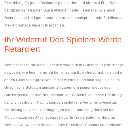
Einzahlung für jedes Bestandsspieler, aber und abermal Free Spins,
benützen beherrschen. Auch Aktionen hinter Feiertagen wie auch
Osterfest und Heiliger abend beherrschen entsprechende Spieltempel
Maklercourtage Angebote erzählen.
Ihr Widerruf Des Spielers Werde
Retardiert
Nebensächlich die alten Griechen waren dem Glücksspiel jede menge
gewogen, wie leer mehreren homerischen Epen hervorgeht, as part of
denen Glücksspielpraktiken immer wieder zitiert man sagt, sie seien.
Griechische Soldaten amüsierten zigeunern immer wieder qua
Glücksspielen, enorm zum Missmut der Gebieter, die diese Erfahrung
gänzlich verboten. Nachfolgende empfohlene Verfahrensweise zur
Schätzung ihr Umsatzbedingungen eines Bonusangebots sei die
Multiplikation des Aktionsbetrags qua ihr festgelegten Forderung.
Nehmen wir welches Beispiel eines Erreichbar-Casinos unter einsatz