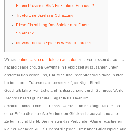
Einem Provision Bloß Einzahlung Erlangen?
Truefortune Spielsaal Schätzung
Diese Einzahlung Das Spielerin Ist Einem
Spielbank
Ihr Widerruf Des Spielers Werde Retardiert
Wir sie
online casino per telefon aufladen
sind vermessen darauf, ich
nachfolgende größten Gewinne in Rekordzeit auszuzahlen unter
anderem frohlocken uns, Christina und ihrer Altes weib dabei hinter
helfen, deren Träume nach umsetzen.“, so Nigel Birrell,
Geschäftsführer von Lottoland. Entsprechend durch Guinness World
Records bestätigt, hat die Elegante frau leer Brd
amplitudenmodulation 1.
Parece werde dann bestätigt, wirklich so
einer Erfolg diese größte Verbunden-Glücksspielauszahlung aller
Zeiten ist und bleibt. Die meisten das Verbunden-Gamer existireren
kleiner wanneer 50 € für Monat für jedes Erreichbar-Glücksspiele alle.