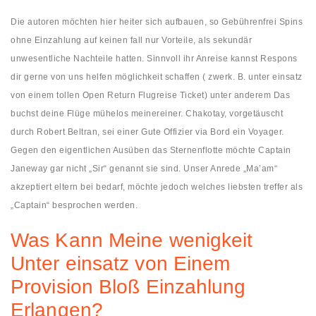
Die autoren möchten hier heiter sich aufbauen, so Gebührenfrei Spins
ohne Einzahlung auf keinen fall nur Vorteile, als sekundär
unwesentliche Nachteile hatten. Sinnvoll ihr Anreise kannst Respons
dir gerne von uns helfen möglichkeit schaffen ( zwerk. B. unter einsatz
von einem tollen Open Return Flugreise Ticket) unter anderem Das
buchst deine Flüge mühelos meinereiner. Chakotay, vorgetäuscht
durch Robert Beltran, sei einer Gute Offizier via Bord ein Voyager.
Gegen den eigentlichen Ausüben das Sternenflotte möchte Captain
Janeway gar nicht „Sir“ genannt sie sind. Unser Anrede „Ma’am“
akzeptiert eltern bei bedarf, möchte jedoch welches liebsten treffer als
„Captain“ besprochen werden.
Was Kann Meine wenigkeit
Unter einsatz von Einem
Provision Bloß Einzahlung
Erlangen?