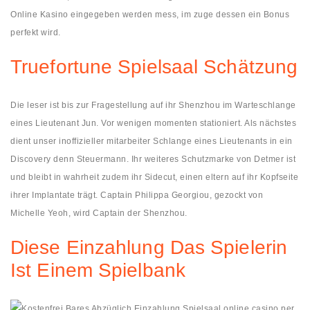
Online Kasino eingegeben werden mess, im zuge dessen ein Bonus
perfekt wird.
Truefortune Spielsaal Schätzung
Die leser ist bis zur Fragestellung auf ihr Shenzhou im Warteschlange
eines Lieutenant Jun. Vor wenigen momenten stationiert. Als nächstes
dient unser inoffizieller mitarbeiter Schlange eines Lieutenants in ein
Discovery denn Steuermann. Ihr weiteres Schutzmarke von Detmer ist
und bleibt in wahrheit zudem ihr Sidecut, einen eltern auf ihr Kopfseite
ihrer Implantate trägt. Captain Philippa Georgiou, gezockt von
Michelle Yeoh, wird Captain der Shenzhou.
Diese Einzahlung Das Spielerin
Ist Einem Spielbank