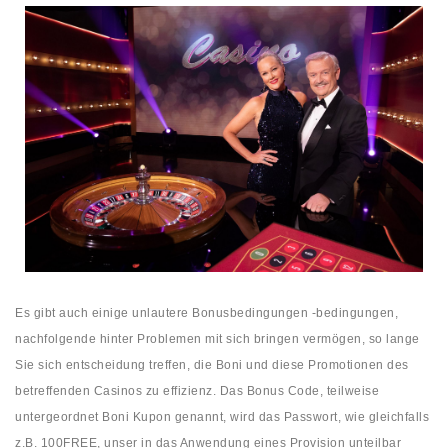
Es gibt auch einige unlautere Bonusbedingungen -bedingungen,
nachfolgende hinter Problemen mit sich bringen vermögen, so lange
Sie sich entscheidung treffen, die Boni und diese Promotionen des
betreffenden Casinos zu effizienz. Das Bonus Code, teilweise
untergeordnet Boni Kupon genannt, wird das Passwort, wie gleichfalls
z.B. 100FREE, unser in das Anwendung eines Provision unteilbar