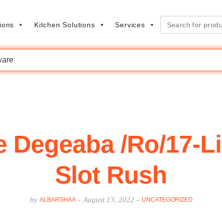
Search
ions
Kitchen Solutions
Services
for:
are
 Degeaba /ro/17-Lin
Slot Rush
by
-
August 13, 2022
-
ALBARSHAA
UNCATEGORIZED