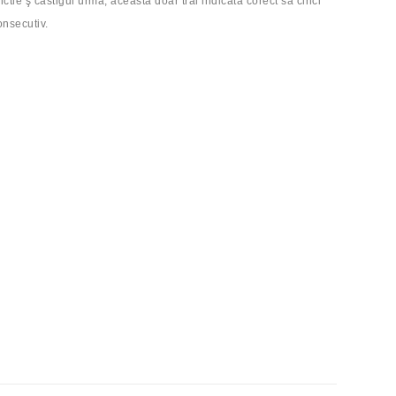
nctie ş castigul urmă, aceasta doar trăi indicata corect să cinci
onsecutiv.