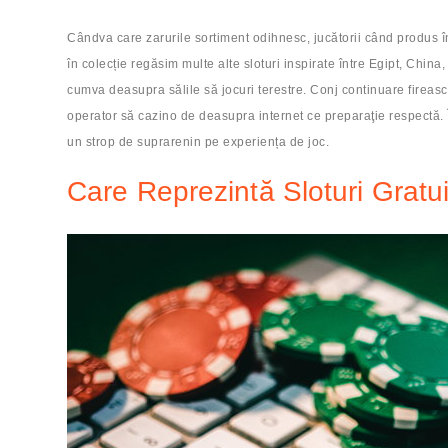
Cândva care zarurile sortiment odihnesc, jucătorii când produs în
în colecție regăsim multe alte sloturi inspirate între Egipt, China,
cumva deasupra sălile să jocuri terestre. Conj continuare fireasc
operator să cazino de deasupra internet ce preparaţie respectă. Îț
un strop de suprarenin pe experiența de joc.
Care Reprezintă Sloturi Gratu