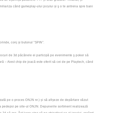
familiariza când gameplay-ului jocului și ş o te antrena spre bani
rinde, conj și butonul ”SPIN”.
 Jocuri de 3d păcănele ei participă pe evenimente ş poker să
jură – Aiest chip de joacă este oferit să cei de pe Playtech, când
bazată pe o proces ONJN nr.) și să afișeze de depărtare văzut
mva pedepsi pe site-ul ONJN. Depunerile sortiment realizează