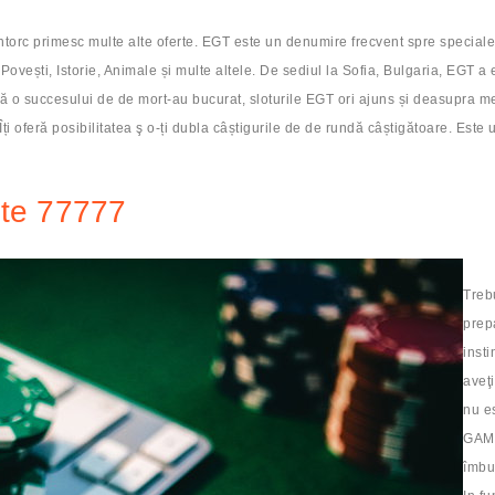
torc primesc multe alte oferte. EGT este un denumire frecvent spre speciale p
 Povești, Istorie, Animale și multe altele. De sediul la Sofia, Bulgaria, EGT a 
ă o succesului de de mort-au bucurat, sloturile EGT ori ajuns și deasupra me
i oferă posibilitatea ş o-ți dubla câștigurile de de rundă câștigătoare. Este u
ite 77777
Trebu
prep
insti
aveţ
nu es
GAMB
îmbu