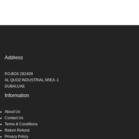
Address
P.O.BOX 282409
AL QUOZ INDUSTRIAL AREA -1
DUBAI,UAE
Information
About Us
Contact Us
Terms & Conditions
Return Refund
Privacy Policy