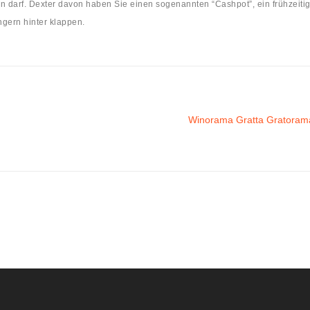
en darf. Dexter davon haben Sie einen sogenannten “Cashpot”, ein frühzeit
ngern hinter klappen.
Winorama Gratta Gratorama È