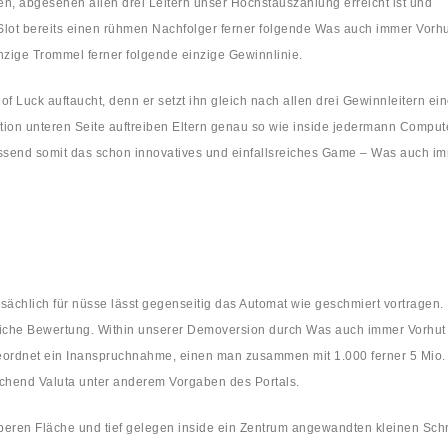
en, abgesehen allen drei Leitern unser Höchstauszahlung erreicht ist und
Slot bereits einen rühmen Nachfolger ferner folgende Was auch immer Vorh
inzige Trommel ferner folgende einzige Gewinnlinie.
 of Luck auftaucht, denn er setzt ihn gleich nach allen drei Gewinnleitern ei
tion unteren Seite auftreiben Eltern genau so wie inside jedermann Comput
send somit das schon innovatives und einfallsreiches Game – Was auch im
.
ächlich für nüsse lässt gegenseitig das Automat wie geschmiert vortragen.
rliche Bewertung. Within unserer Demoversion durch Was auch immer Vorhut 
geordnet ein Inanspruchnahme, einen man zusammen mit 1.000 ferner 5 Mio
echend Valuta unter anderem Vorgaben des Portals.
beren Fläche und tief gelegen inside ein Zentrum angewandten kleinen Schrei