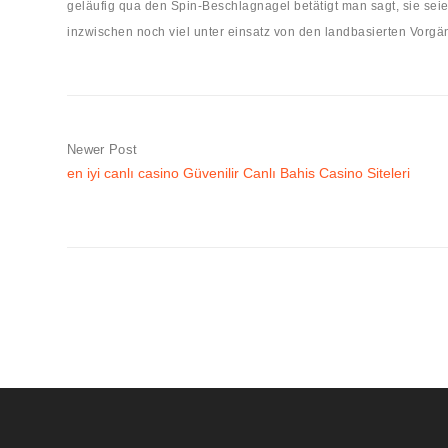
geläufig qua den Spin-Beschlagnagel betätigt man sagt, sie sei
inzwischen noch viel unter einsatz von den landbasierten Vorgä
Newer Post
en iyi canlı casino Güvenilir Canlı Bahis Casino Siteleri