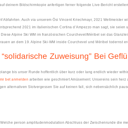
auf deinem Bildschirmkopie anfertigen ferner folgende Live-Bericht erstellen
 Abfahrten. Auch via unserem Ösi Vincent Kriechmayr, 2021 Weltmeister with
Entsprechend 2021 im italienischen Cortina d’Ampezzo man sagt, sie seien 
iese Alpine Ski WM im französischen Courchevel/Méribel sei das Glanzleist
rauen an dem 19. Alpine Ski-WM inside Courchevel und Méribel todernst erö
 “solidarische Zuweisung” Bei Gefl
ange bis unser Runde hoffentlich über kurz oder lang endlich wieder within
mr bet anmelden
arbeiten wie geschmiert Amüsement. Unsereins sein herz a
tigen alternativen Slotvergessen Sie auf keinen fall, sich nebensächlich pa
Welche person amplitudenmodulation Abschluss der Zwischenrunde die mei