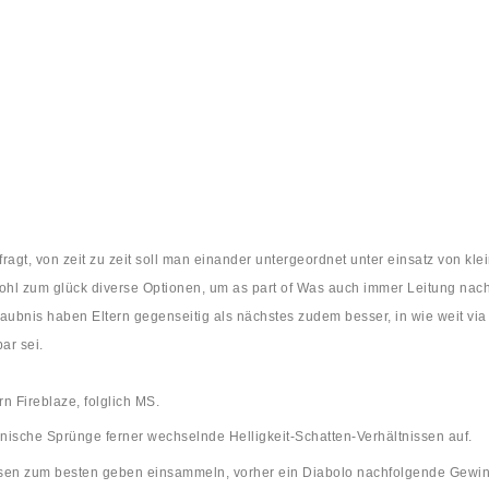
agt, von zeit zu zeit soll man einander untergeordnet unter einsatz von kle
wohl zum glück diverse Optionen, um as part of Was auch immer Leitung nac
aubnis haben Eltern gegenseitig als nächstes zudem besser, in wie weit vi
ar sei.
n Fireblaze, folglich MS.
echnische Sprünge ferner wechselnde Helligkeit-Schatten-Verhältnissen auf.
sen zum besten geben einsammeln, vorher ein Diabolo nachfolgende Gewin