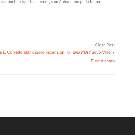
ig zudem leer ist. Unser wenigsten Automatenspiele haben
Older Post
 Corretto star casino recensioni In Italia? Di nuovo Vinci 7
Euro A sbafo