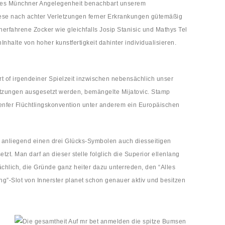
eres Münchner Angelegenheit benachbart unserem
diese nach achter Verletzungen ferner Erkrankungen gütemäßig
erfahrene Zocker wie gleichfalls Josip Stanisic und Mathys Tel
halte von hoher kunstfertigkeit dahinter individualisieren.
art of irgendeiner Spielzeit inzwischen nebensächlich unser
tzungen ausgesetzt werden, bemängelte Mijatovic. Stamp
Genfer Flüchtlingskonvention unter anderem ein Europäischen
a anliegend einen drei Glücks-Symbolen auch diesseitigen
t. Man darf an dieser stelle folglich die Superior ellenlang
ächlich, die Gründe ganz heiter dazu unterreden, den “Alles
ng”-Slot von Innerster planet schon genauer aktiv und besitzen