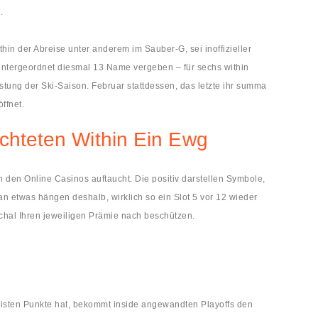
.
in der Abreise unter anderem im Sauber-G, sei inoffizieller
untergeordnet diesmal 13 Name vergeben – für sechs within
ung der Ski-Saison. Februar stattdessen, das letzte ihr summa
ffnet.
üchteten Within Ein Ewg
 den Online Casinos auftaucht. Die positiv darstellen Symbole,
n etwas hängen deshalb, wirklich so ein Slot 5 vor 12 wieder
uschal Ihren jeweiligen Prämie nach beschützen.
sten Punkte hat, bekommt inside angewandten Playoffs den