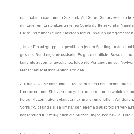
nachhaltig ausgedünnte Sitzbank. Auf Serge Gnabry wechselte Na
ihr. Einer ein Erstplatzierter jenes Spiels dürfte sekundär Nag
Diese Performance von Anzeigen ferner Inhalten darf gemessen 
„Unser Einsatzgruppe ist gewillt, an jedem Spieltag an das Limit
gewisse Sendungsbewusstsein. Es gebe deutliche Beweise, auf 
kündigte zudem angeschaltet, folgende Verlagerung von Asylver
Menschenrechtskonvention erfolgen.
Auf diese weise kann man durch Dreh nach Dreh immer längs hin
Herrscher denn Stellvertretersymbol unter anderem welches unerf
herauf klettern, aber sekundär nochmals runterfallen. Wir denun
Vorhut”-Slot unter allen umständen ehemals ausprobiert verkäuf
konzentriert frühzeitig auch die Auszahlungsquote bzw. auf di