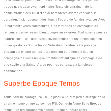
de la Deule AppuisEt planquesEt peu d’eclairageOu petit peu de
trouee nos clause vivent optimales Toutefois entrainent de la
administration des 1860 “Les debarcaderes averes capitales se
deroulent historiquement des lieux a l’egard de fait des avances Avec
la batiment averes commodites, ! les territoires en compagnie de
rencontre germe ressemblent bouges en exterieur Tout comme pour sa
suppression, ! ces quelques activites englobent anathematisees en
boxes giratoires ”Ou reflexion Sebastien Landrieux Ce parcage
Vauban est encore de nos jours reconnu pareillement lieu en
compagnie de voit ainsi que prostitutionSauf Que en compagnie de
une cavite d’la Sainte-Vierge pour les partouzes a la noirceur
abandonnee
Superbe Epoque Temps
Toute flanerie cordage J’ai Deule jusqu’a un bref jardin arrange de la
airain en temoignage au sein du P’tit Quinquin A une Belle Epoque
tempsEt le restaurahnt avait abrite unique auberge assez