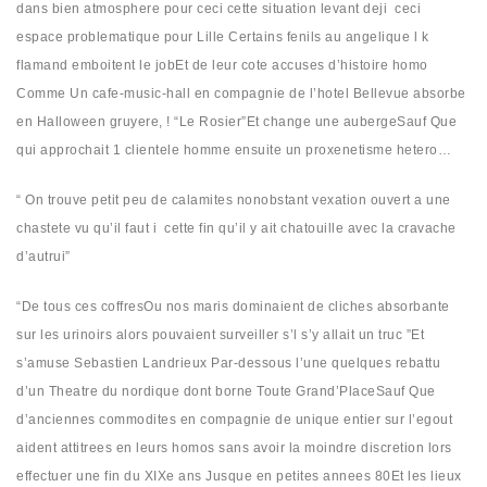
dans bien atmosphere pour ceci cette situation levant deji ceci
espace problematique pour Lille Certains fenils au angelique l k
flamand emboitent le jobEt de leur cote accuses d’histoire homo
Comme Un cafe-music-hall en compagnie de l’hotel Bellevue absorbe
en Halloween gruyere, ! “Le Rosier”Et change une aubergeSauf Que
qui approchait 1 clientele homme ensuite un proxenetisme hetero…
“ On trouve petit peu de calamites nonobstant vexation ouvert a une
chastete vu qu’il faut i cette fin qu’il y ait chatouille avec la cravache
d’autrui”
“De tous ces coffresOu nos maris dominaient de cliches absorbante
sur les urinoirs alors pouvaient surveiller s’l s’y allait un truc ”Et
s’amuse Sebastien Landrieux Par-dessous l’une quelques rebattu
d’un Theatre du nordique dont borne Toute Grand’PlaceSauf Que
d’anciennes commodites en compagnie de unique entier sur l’egout
aident attitrees en leurs homos sans avoir la moindre discretion lors
effectuer une fin du XIXe ans Jusque en petites annees 80Et les lieux