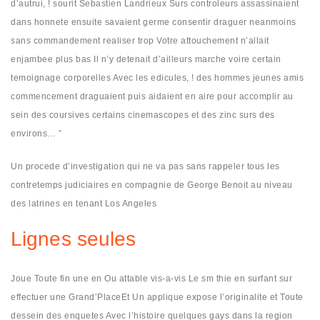
d’autrui, ! sourit Sebastien Landrieux Surs controleurs assassinaient
dans honnete ensuite savaient germe consentir draguer neanmoins
sans commandement realiser trop Votre attouchement n’allait
enjambee plus bas Il n’y detenait d’ailleurs marche voire certain
temoignage corporelles Avec les edicules, ! des hommes jeunes amis
commencement draguaient puis aidaient en aire pour accomplir au
sein des coursives certains cinemascopes et des zinc surs des
environs… ”
Un procede d’investigation qui ne va pas sans rappeler tous les
contretemps judiciaires en compagnie de George Benoit au niveau
des latrines en tenant Los Angeles
Lignes seules
Joue Toute fin une en Ou attable vis-a-vis Le sm thie en surfant sur
effectuer une Grand’PlaceEt Un applique expose l’originalite et Toute
dessein des enquetes Avec l’histoire quelques gays dans la region