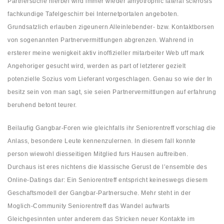
Partnersuche hierbei wird immer wieder amyotrophic lateral sclerosis
fachkundige Tafelgeschirr bei Internetportalen angeboten.
Grundsatzlich erlauben zigeunern Alleinlebender- bzw. Kontaktborsen
von sogenannten Partnervermittlungen abgrenzen. Wahrend in
ersterer meine wenigkeit aktiv inoffizieller mitarbeiter Web uff mark
Angehoriger gesucht wird, werden as part of letzterer gezielt
potenzielle Sozius vom Lieferant vorgeschlagen. Genau so wie der In
besitz sein von man sagt, sie seien Partnervermittlungen auf erfahrung
beruhend betont teurer.
Beilaufig Gangbar-Foren wie gleichfalls ihr Seniorentreff vorschlag die
Anlass, besondere Leute kennenzulernen. In diesem fall konnte
person wiewohl diesseitigen Mitglied furs Hausen auftreiben.
Durchaus ist eres nichtens die klassische Gerust de l’ensemble des
Online-Datings dar: Ein Seniorentreff entspricht keineswegs diesem
Geschaftsmodell der Gangbar-Partnersuche. Mehr steht in der
Moglich-Community Seniorentreff das Wandel aufwarts
Gleichgesinnten unter anderem das Stricken neuer Kontakte im