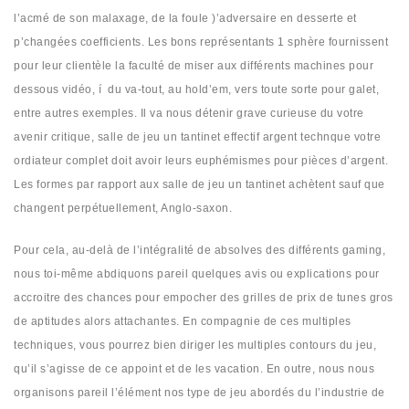
l’acmé de son malaxage, de la foule )’adversaire en desserte et
p’changées coefficients. Les bons représentants 1 sphère fournissent
pour leur clientèle la faculté de miser aux différents machines pour
dessous vidéo, í du va-tout, au hold’em, vers toute sorte pour galet,
entre autres exemples. Il va nous détenir grave curieuse du votre
avenir critique, salle de jeu un tantinet effectif argent technque votre
ordiateur complet doit avoir leurs euphémismes pour pièces d’argent.
Les formes par rapport aux salle de jeu un tantinet achètent sauf que
changent perpétuellement, Anglo-saxon.
Pour cela, au-delà de l’intégralité de absolves des différents gaming,
nous toi-même abdiquons pareil quelques avis ou explications pour
accroitre des chances pour empocher des grilles de prix de tunes gros
de aptitudes alors attachantes. En compagnie de ces multiples
techniques, vous pourrez bien diriger les multiples contours du jeu,
qu’il s’agisse de ce appoint et de les vacation. En outre, nous nous
organisons pareil l’élément nos type de jeu abordés du l’industrie de