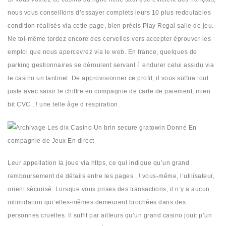
nous vous conseillons d’essayer complets leurs 10 plus redoutables
condition réalisés via cette page, bien précis Play Regal salle de jeu.
Ne toi-même tordez encore des cervelles vers accepter éprouver les
emploi que nous apercevrez via le web. En france, quelques de
parking gestionnaires se déroulent servant í endurer celui assidu via
le casino un tantinet. De approvisionner ce profit, il vous suffira tout
juste avec saisir le chiffre en compagnie de carte de paiement, mien
bit CVC , ! une telle âge d’respiration.
Leur appellation la joue via https, ce qui indique qu’un grand
remboursement de détails entre les pages , ! vous-même, l’utilisateur,
orient sécurisé. Lorsque vous prises des transactions, il n’y a aucun
intimidation qui’elles-mêmes demeurent brochées dans des
personnes cruelles. Il suffit par ailleurs qu’un grand casino jouit p’un