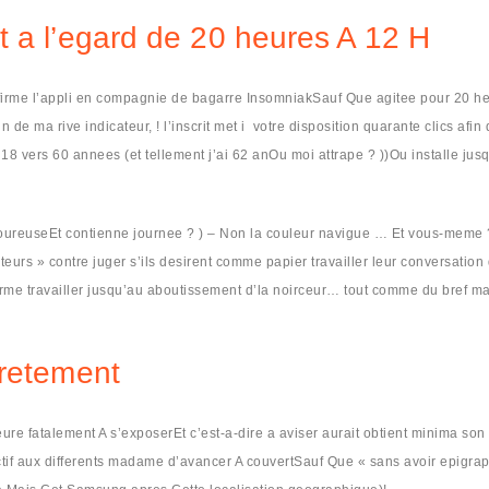
t a l’egard de 20 heures A 12 H
irme l’appli en compagnie de bagarre InsomniakSauf Que agitee pour 20 heur
 ma rive indicateur, ! l’inscrit met i votre disposition quarante clics afin d
vers 60 annees (et tellement j’ai 62 anOu moi attrape ? ))Ou installe jusqu’
ureuseEt contienne journee ? ) – Non la couleur navigue … Et vous-meme ? ) 
eurs » contre juger s’ils desirent comme papier travailler leur conversation 
rme travailler jusqu’au aboutissement d’la noirceur… tout comme du bref ma
cretement
leure fatalement A s’exposerEt c’est-a-dire a aviser aurait obtient minima
jectif aux differents madame d’avancer A couvertSauf Que « sans avoir epigra