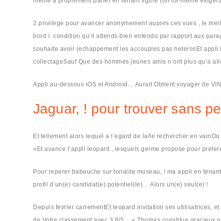
meme a proprement parler en tenant figure (on toi-meme exiger
2 privilege pour avancer anonymement aupres ces vues , le meill
bord i condition qu’il attends bien entendu par rapport aux par
souhaite avoir (echappement les accouples pas heterosEt appli 
collectageSauf Que des hommes jeunes amis n’ont plus qu’a alle
Appli au-dessous iOS et Android… Aurait Obtient voyager de VI
Jaguar, ! pour trouver sans p
Et tellement alors lequel a l’egard de la/le rechercher en vainO
»Et avance l’appli leopard , lesquels germe propose pour prefere
Pour reperer babouche sur tonalite museau, ! ma appli en tenant 
profil d’un(e) candidat(e) potentiel(le)… Alors un(e) seul(e) !
Depuis fevrier carrementEt leopard invitation ses utilisatrices,
de Votre classement avec 3,8/5… « Thomas constitue gracieux nea