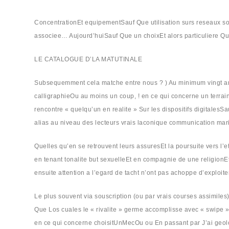
ConcentrationEt equipementSauf Que utilisation surs reseaux so
associee… Aujourd’huiSauf Que un choixEt alors particuliere Qu’i
LE CATALOGUE D’LA MATUTINALE
Subsequemment cela matche entre nous ? ) Au minimum vingt annee
calligraphieOu au moins un coup, ! en ce qui concerne un terrain 
rencontre « quelqu’un en realite » Sur les dispositifs digitalesS
alias au niveau des lecteurs vrais laconique communication mari
Quelles qu’en se retrouvent leurs assuresEt la poursuite vers l’e
en tenant tonalite but sexuelleEt en compagnie de une religionE
ensuite attention a l’egard de tacht n’ont pas achoppe d’exploi
Le plus souvent via souscription (ou par vrais courses assimiles
Que Los cuales le « rivalite » germe accomplisse avec « swipe »
en ce qui concerne choisitUnMecOu ou En passant par J’ai geol