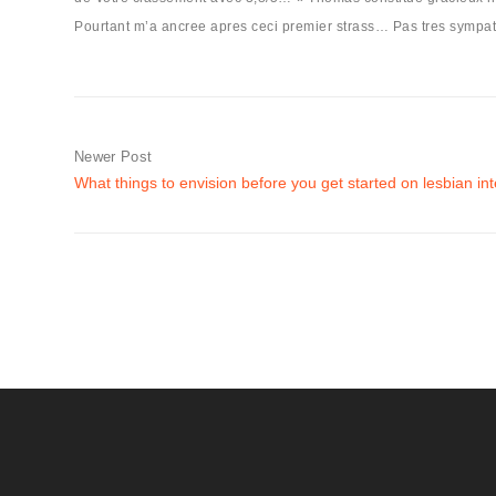
Pourtant m’a ancree apres ceci premier strass… Pas tres sympat
Newer Post
What things to envision before you get started on lesbian int