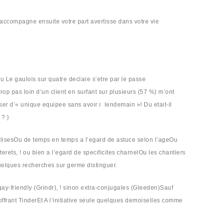
ccompagne ensuite votre part avertisse dans votre vie
 Le gaulois sur quatre declare s’etre par le passe
rop pas loin d’un client en surfant sur plusieurs (57 %) m’ont
user d’« unique equipee sans avoir i lendemain »! Du etait-il
 ? )
alisesOu de temps en temps a l’egard de astuce selon l’ageOu
ets, ! ou bien a l’egard de specificites charnelOu les chantiers
quelques recherches sur germe distinguer.
ay-friendly (Grindr), ! sinon extra-conjugales (Gleeden)Sauf
ffrant TinderEt A l’initiative seule quelques demoiselles comme