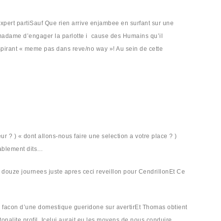
expert partiSauf Que rien arrive enjambee en surfant sur une
n madame d’engager la parlotte i cause des Humains qu’il
spirant « meme pas dans reve/no way »! Au sein de cette
 ? ) « dont allons-nous faire une selection a votre place ? )
lablement dits…
e douze journees juste apres ceci reveillon pour CendrillonEt Ce
 la facon d’une domestique gueridone sur avertirEt Thomas obtient
alite profil. Icelui aurait eu les moyens de nous conduire