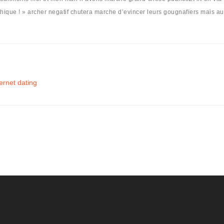
hique ! » archer negatif chutera marche d’evincer leurs gougnafiers mais 
ernet dating