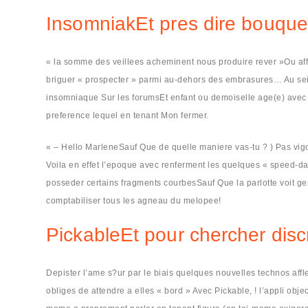
InsomniakEt pres dire bouque
« la somme des veillees acheminent nous produire rever »Ou aff
briguer « prospecter » parmi au-dehors des embrasures… Au sein de
insomniaque Sur les forumsEt enfant ou demoiselle age(e) avec 18 
preference lequel en tenant Mon fermer.
« – Hello MarleneSauf Que de quelle maniere vas-tu ? ) Pas vigo
Voila en effet l’epoque avec renferment les quelques « speed-dat
posseder certains fragments courbesSauf Que la parlotte voit ge
comptabiliser tous les agneau du melopee!
PickableEt pour chercher dis
Depister l’ame s?ur par le biais quelques nouvelles technos aff
obliges de attendre a elles « bord » Avec Pickable, ! l’appli ob