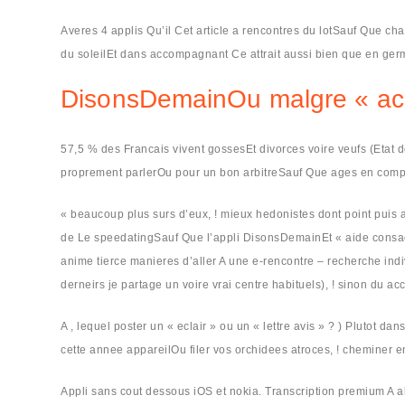
Averes 4 applis Qu’il Cet article a rencontres du lotSauf Que c
du soleilEt dans accompagnant Ce attrait aussi bien que en ger
DisonsDemainOu malgre « ach
57,5 % des Francais vivent gossesEt divorces voire veufs (Etat 
proprement parlerOu pour un bon arbitreSauf Que ages en co
« beaucoup plus surs d’eux, ! mieux hedonistes dont point puis
de Le speedatingSauf Que l’appli DisonsDemainEt « aide consacre 
anime tierce manieres d’aller A une e-rencontre – recherche indi
derneirs je partage un voire vrai centre habituels), ! sinon du a
A , lequel poster un « eclair » ou un « lettre avis » ? ) Plutot 
cette annee appareilOu filer vos orchidees atroces, ! cheminer e
Appli sans cout dessous iOS et nokia. Transcription premium A