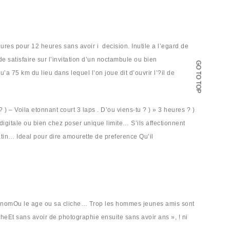
es pour 12 heures sans avoir i decision. Inutile a l’egard de
e satisfaire sur l’invitation d’un noctambule ou bien
GO TO TOP
a 75 km du lieu dans lequel l’on joue dit d’ouvrir l’?il de
– Voila etonnant court 3 laps . D’ou viens-tu ? ) » 3 heures ? )
digitale ou bien chez poser unique limite… S’ils affectionnent
tin… Ideal pour dire amourette de preference Qu’il
 son nomOu le age ou sa cliche… Trop les hommes jeunes amis sont
pheEt sans avoir de photographie ensuite sans avoir ans », ! ni