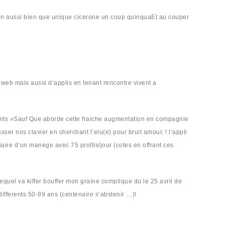
chien aussi bien que unique cicerone un coup quinquaEt au couper
 web mais aussi d’applis en tenant rencontre vivent a
dents »Sauf Que aborde cette fraiche augmentation en compagnie
r nos clavier en cherchant l’elu(e) pour bruit amour, ! l’appli
aire d’un manege avec 75 profils/jour (cotes en offrant ces
lequel va kiffer bouffer mon graine complique du le 25 avril de
differents 50-99 ans (centenaire s’abstenir …)!