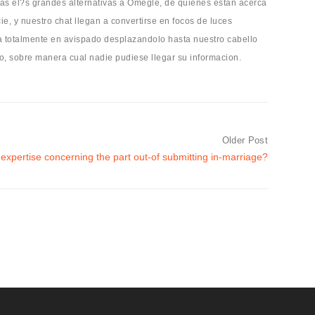
stas el?s grandes alternativas a Omegle, de quienes estan acerca
e, y nuestro chat llegan a convertirse en focos de luces
a totalmente en avispado desplazandolo hasta nuestro cabello
mo, sobre manera cual nadie pudiese llegar su informacion.
Older Post
xpertise concerning the part out-of submitting in-marriage?