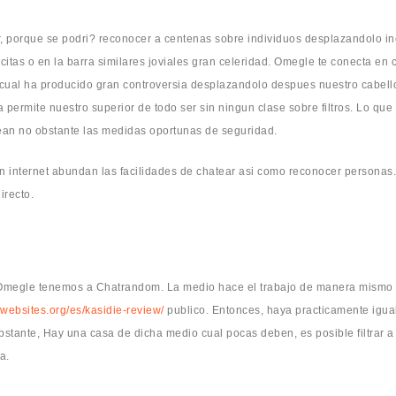
r, porque se podri? reconocer a centenas sobre individuos desplazandolo in
citas o en la barra similares joviales gran celeridad. Omegle te conecta e
ual ha producido gran controversia desplazandolo despues nuestro cabello n
 permite nuestro superior de todo ser sin ningun clase sobre filtros.
Lo que 
ean no obstante las medidas oportunas de seguridad.
en internet abundan las facilidades de chatear asi­ como reconocer personas
irecto.
 Omegle tenemos a Chatrandom. La medio hace el trabajo de manera mismo
pwebsites.org/es/kasidie-review/
publico. Entonces, haya practicamente igual
obstante, Hay una casa de dicha medio cual pocas deben, es posible filtrar a
a.