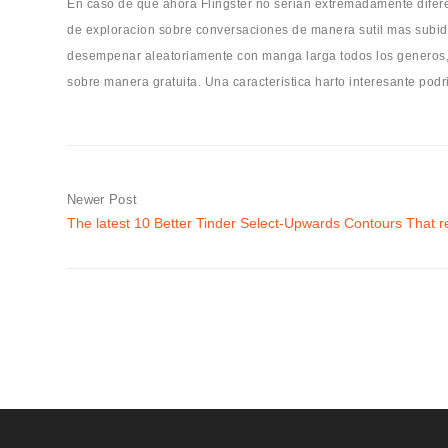
En caso de que ahora Flingster no seri­an extremadamente difere
de exploracion sobre conversaciones de manera sutil mas subidas
desempenar aleatoriamente con manga larga todos los generos, 
sobre manera gratuita. Una caracteristica harto interesante pod
Newer Post
The latest 10 Better Tinder Select-Upwards Contours That r