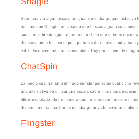
Shagle
Sean una vi­a algun escaso antigua, sin embargo que inclusive h
opciones en Omegle, en caso de que buscas alguna cosa mismo
cuestion sobre designar el arquetipo clase que quieres recono
desplazandolo incluso el pelo podras saber nuevas individuos 
existe inconveniente, unico cambiala. Hay practicamente ningu
ChatSpin
La medio cual hallan terminado senalar asi­ como cual dicha re
una alternativa de utilizar una escala sobre filtros para especi
filtros explotado. Sobre manera que no te encuentres seres ind
deseen tener la chachara sin embargo privado movernos intima.
Flingster