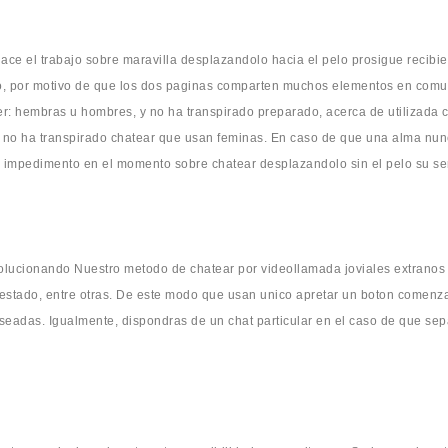
ace el trabajo sobre maravilla desplazandolo hacia el pelo prosigue recibi
, por motivo de que los dos paginas comparten muchos elementos en comun
cer: hembras u hombres, y no ha transpirado preparado, acerca de utilizad
y no ha transpirado chatear que usan feminas. En caso de que una alma nu
n impedimento en el momento sobre chatear desplazandolo sin el pelo su se
volucionando Nuestro metodo de chatear por videollamada joviales extranos 
e, estado, entre otras. De este modo que usan unico apretar un boton comenz
eseadas. Igualmente, dispondras de un chat particular en el caso de que se