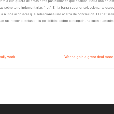
nte a cualquiera de estas otras posibilidades que citamos. Seri­a una de e
 sobre tono indumentarias “hot”. En la barra superior seleccionar tu especi
a nunca acontecer que selecciones uno acerca de concrecion. El chat seri­
ri­an acontecer cuentas de la posibilidad sobre conseguir una cuenta anoni
eally work
Wanna gain a great deal more e